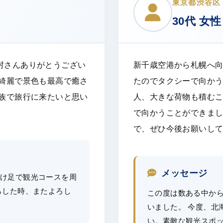
東京都渋谷区
30代 女性
村さんありがとうござい
新千歳空港から札幌へ向
も綺麗で景色も最高で癒さ
たのでタクシーで向かう
家族で旅行に来たいと思い
人、大きな荷物も積む
で向かうことができまし
で、ぜひ今後お願いし
メッセージ
け足で観光コースを周
らした時、またよろし
この度は数ある中か
いました。 今度、北
い。素敵な観光スポ