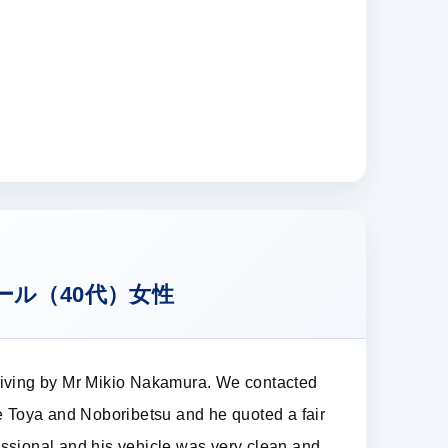
ール（40代）女性
riving by Mr Mikio Nakamura. We contacted
ke Toya and Noboribetsu and he quoted a fair
essional and his vehicle was very clean and